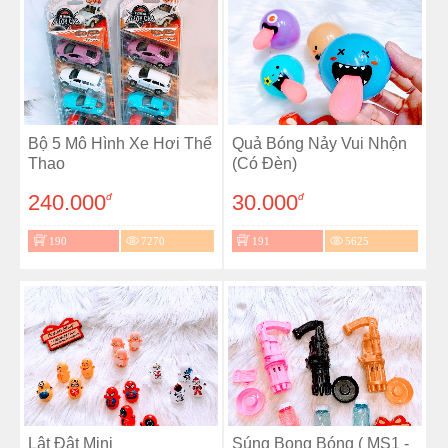
Bộ 5 Mô Hình Xe Hơi Thể
Quả Bóng Nảy Vui Nhộn
Thao
(Có Đèn)
240.000
30.000
đ
đ
190
7270
191
5625
Lật Đật Mini
Súng Bong Bóng ( MS1 -