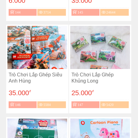
6.000
35.000
144
3714
145
24644
Trò Chơi Lắp Ghép Siêu
Trò Chơi Lắp Ghép
Anh Hùng
Khủng Long
35.000
25.000
đ
đ
146
5584
147
5420