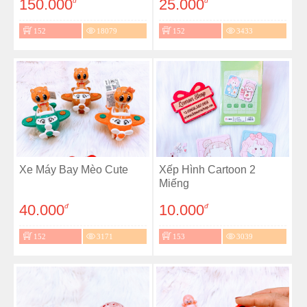
150.000
25.000
đ
đ
152
18079
152
3433
Xe Máy Bay Mèo Cute
Xếp Hình Cartoon 2
Miếng
40.000
10.000
đ
đ
152
3171
153
3039