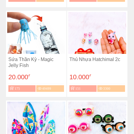
Sứa Thần Kỳ - Magic
Thú Nhựa Hatchimal 2c
Jelly Fish
20.000
10.000
đ
đ
175
49499
151
3300