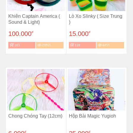
Khiên Captain America (
Lò Xo Slinky ( Size Trung
Sound & Light)
)
100.000
15.000
đ
đ
163
23815
159
4453
Chong Chóng Tay (12cm)
Hộp Bài Magic Yugioh
đ
đ