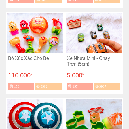
Bộ Xúc Xắc Cho Bé
Xe Nhựa Mini - Chạy
Trớn (5cm)
110.000
5.000
đ
đ
156
3302
157
3907