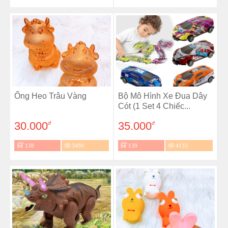
Ống Heo Trâu Vàng
Bộ Mô Hình Xe Đua Dây
Cót (1 Set 4 Chiếc...
30.000
35.000
đ
đ
138
3490
139
4133