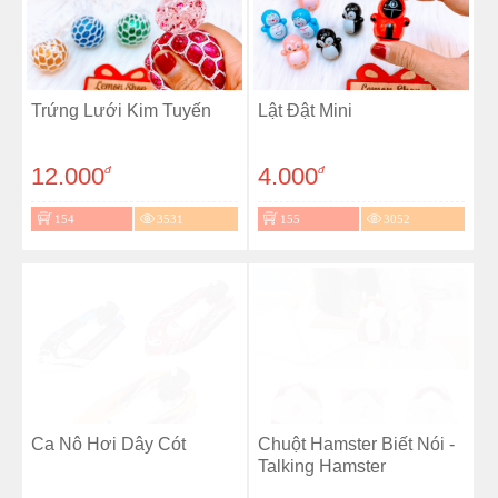
Trứng Lưới Kim Tuyến
Lật Đật Mini
12.000
4.000
đ
đ
154
3531
155
3052
Ca Nô Hơi Dây Cót
Chuột Hamster Biết Nói -
Talking Hamster