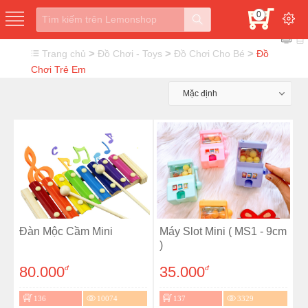
0
>
>
>
Trang chủ
Đồ Chơi - Toys
Đồ Chơi Cho Bé
Đồ
Chơi Trẻ Em
Mặc định
Đàn Mộc Cầm Mini
Máy Slot Mini ( MS1 - 9cm
)
80.000
35.000
đ
đ
136
10074
137
3329