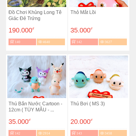
Đồ Chơi Khủng Long Tê
Thỏ Mắt Lồi
Giác Đẻ Trứng
190.000
35.000
đ
đ
140
4640
142
3627
Thú Bắn Nước Cartoon -
Thú Bơi ( MS 3)
12cm ( TÙY MẪU - ...
35.000
20.000
đ
đ
142
2914
143
3458