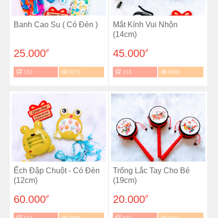
Banh Cao Su ( Có Đèn )
Mắt Kính Vui Nhộn
(14cm)
25.000
45.000
đ
đ
152
3375
153
3806
Ếch Đập Chuột - Có Đèn
Trống Lắc Tay Cho Bé
(12cm)
(19cm)
60.000
20.000
đ
đ
154
3880
155
4202