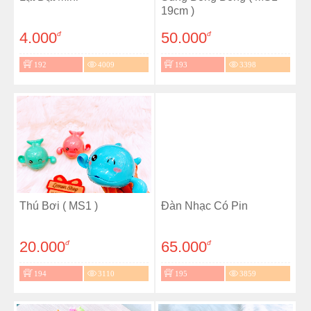
19cm )
4.000
50.000
đ
đ
192
4009
193
3398
Thú Bơi ( MS1 )
Đàn Nhạc Có Pin
20.000
65.000
đ
đ
194
3110
195
3859