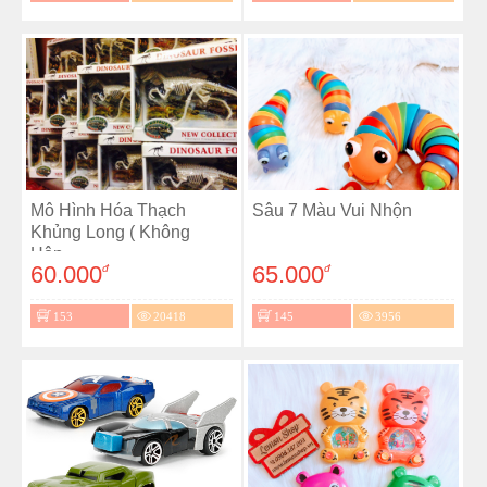
Mô Hình Hóa Thạch
Sâu 7 Màu Vui Nhộn
Khủng Long ( Không
Hộp...
60.000
65.000
đ
đ
153
20418
145
3956