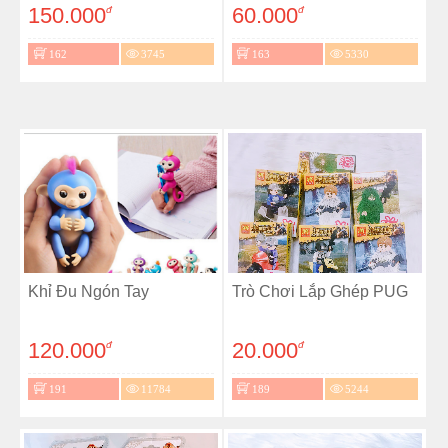
150.000
60.000
đ
đ
162
3745
163
5330
Khỉ Đu Ngón Tay
Trò Chơi Lắp Ghép PUG
120.000
20.000
đ
đ
191
11784
189
5244