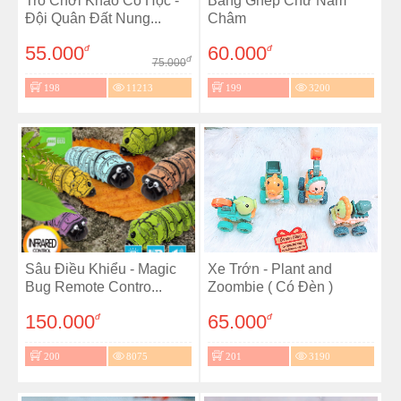
Trò Chơi Khảo Cổ Học -
Bảng Ghép Chữ Nam
Đội Quân Đất Nung...
Châm
55.000
60.000
đ
đ
đ
75.000
198
11213
199
3200
Sâu Điều Khiểu - Magic
Xe Trớn - Plant and
Bug Remote Contro...
Zoombie ( Có Đèn )
150.000
65.000
đ
đ
200
8075
201
3190