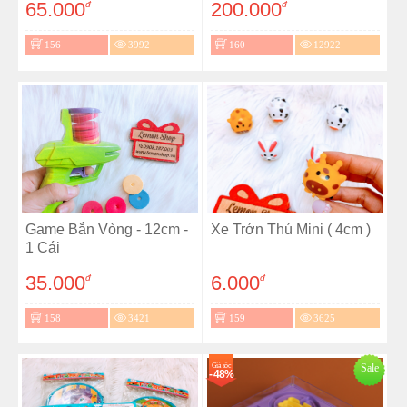
65.000
200.000
đ
đ
156
3992
160
12922
Game Bắn Vòng - 12cm -
Xe Trớn Thú Mini ( 4cm )
1 Cái
35.000
6.000
đ
đ
158
3421
159
3625
Giá sốc
Sale
- 48%