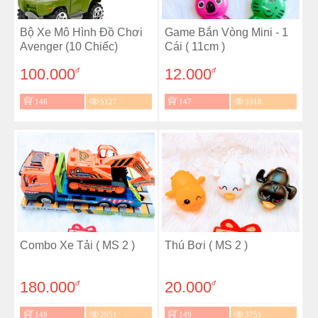
Bộ Xe Mô Hình Đồ Chơi
Game Bắn Vòng Mini - 1
Avenger (10 Chiếc)
Cái ( 11cm )
100.000
12.000
đ
đ
146
5127
147
3318
Combo Xe Tải ( MS 2 )
Thú Bơi ( MS 2 )
180.000
20.000
đ
đ
148
2951
149
3751