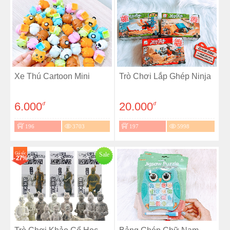
Xe Thú Cartoon Mini
Trò Chơi Lắp Ghép Ninja
6.000
20.000
đ
đ
196
3703
197
5998
Giá sốc
Sale
- 27%