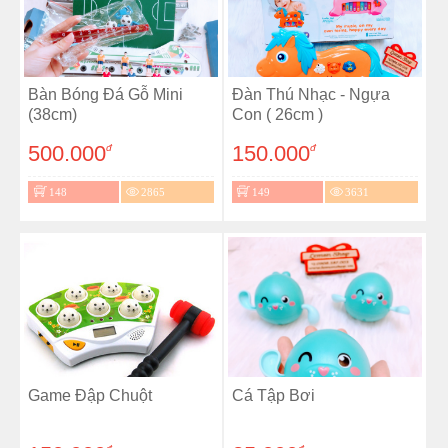
Bàn Bóng Đá Gỗ Mini
Đàn Thú Nhạc - Ngựa
(38cm)
Con ( 26cm )
500.000
150.000
đ
đ
148
2865
149
3631
Game Đập Chuột
Cá Tập Bơi