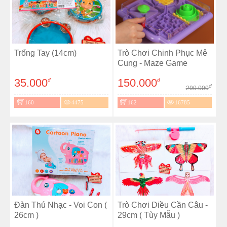
Trống Tay (14cm)
Trò Chơi Chinh Phục Mê
Cung - Maze Game
35.000
150.000
đ
đ
đ
290.000
160
4475
162
16785
Đàn Thú Nhạc - Voi Con (
Trò Chơi Diều Cần Câu -
26cm )
29cm ( Tùy Mẫu )