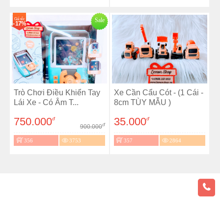
Giá sốc
Sale
- 17%
Trò Chơi Điều Khiển Tay
Xe Cần Cẩu Cót - (1 Cái -
Lái Xe - Có Âm T...
8cm TÙY MẪU )
750.000
35.000
đ
đ
đ
900.000
356
3753
357
2864