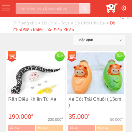
0
>
>
>
Trang chủ
Đồ Chơi - Toys
Đồ Chơi Cho Bé
Đồ
Chơi Điều Khiển - Xe Điều Khiển
Mặc định
Giá sốc
Sale
Giá sốc
Sale
- 17%
- 30%
Rắn Điều Khiển Từ Xa
Xe Cót Trái Chuối ( 13cm
)
190.000
35.000
đ
đ
đ
đ
230.000
50.000
354
5846
355
4034