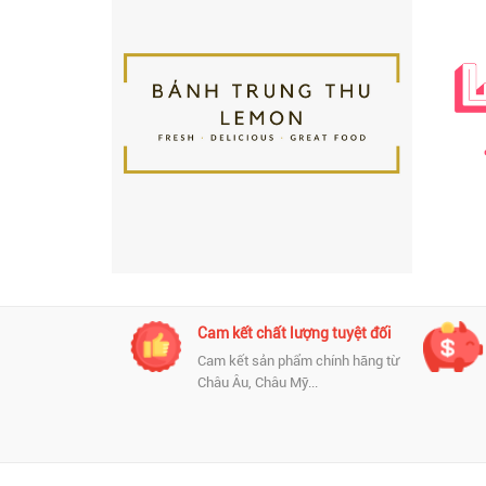
nh chóng và
Cam kết chất lượng tuyệt đối
Cam kết sản phẩm chính hãng từ
Châu Âu, Châu Mỹ...
 toán đa dạng