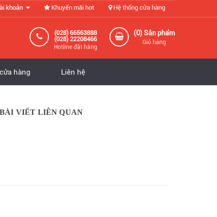
ài khoản
Khuyến mãi hot
Hệ thống cửa hàng
0
(028) 66563888
(
) Sản phẩm
(028) 22208466
Giỏ hàng
Hotline đặt hàng
 cửa hàng
Liên hệ
BÀI VIẾT LIÊN QUAN