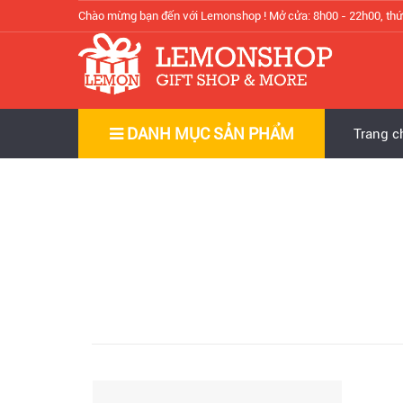
Chào mừng bạn đến với Lemonshop !
Mở cửa: 8h00 - 22h00, thứ
DANH MỤC SẢN PHẨM
Trang c