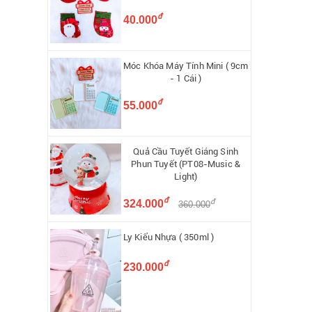
đ
40.000
Móc Khóa Máy Tính Mini ( 9cm
- 1 Cái )
đ
55.000
Quả Cầu Tuyết Giáng Sinh
Phun Tuyết (PT08-Music &
Light)
đ
đ
324.000
360.000
Ly Kiểu Nhựa ( 350ml )
đ
230.000