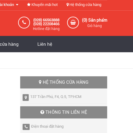
ài khoản
Khuyến mãi hot
Hệ thống cửa hàng
0
(028) 66563888
(
) Sản phẩm
(028) 22208466
Giỏ hàng
Hotline đặt hàng
 cửa hàng
Liên hệ
HỆ THỐNG CỬA HÀNG
137 Trần Phú, F4, Q.5, TP.HCM
THÔNG TIN LIÊN HỆ
Điện thoại đặt hàng