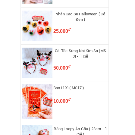
Nhẫn Cao Su Halloween ( Có
Đèn )
đ
25.000
Cài Tóc Sừng Nai Kim Sa (MS
3) - 1 cái
đ
50.000
Bao Lì Xì ( MS17 )
đ
10.000
Bông Loopy Áo Gấu ( 23cm - 1
Cái )