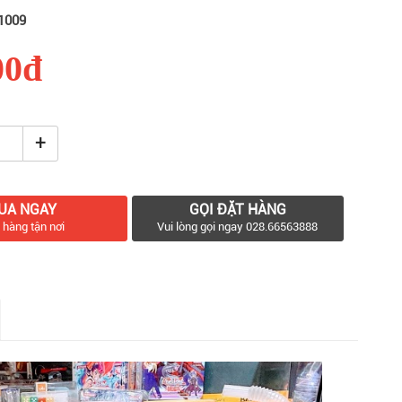
1009
00đ
+
UA NGAY
GỌI ĐẶT HÀNG
 hàng tận nơi
Vui lòng gọi ngay 028.66563888