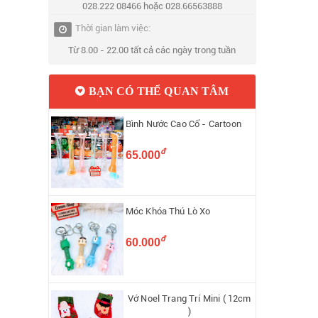
028.222 08466 hoặc 028.66563888
Thời gian làm việc:
Từ 8.00 - 22.00 tất cả các ngày trong tuần
BẠN CÓ THỂ QUAN TÂM
Bình Nước Cao Cổ - Cartoon
đ
65.000
Móc Khóa Thú Lò Xo
đ
60.000
Vớ Noel Trang Trí Mini ( 12cm
)