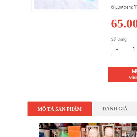
1
Lượt xem:
65.0
Số lượng:
-
M
Giao
ĐÁNH GIÁ
MÔ TẢ SẢN PHẨM