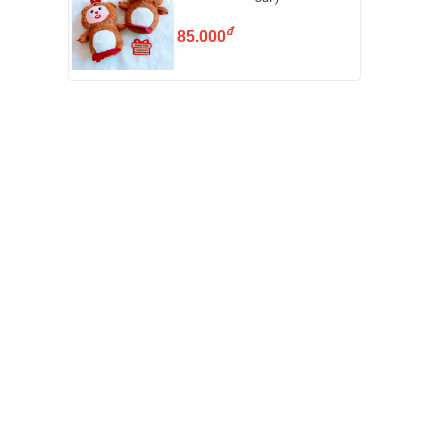
đ
85.000