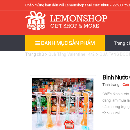
Chào mừng bạn đến với Lemonshop !
Mở cửa: 8h00 - 22h00, thứ
DANH MỤC SẢN PHẨM
Trang c
>
>
Trang chủ
Quà Tặng Valentine 14/2
QUÀ TẶNG ĐỘC
Bình Nước 
Tình trạng:
Còn
Chiếc bình nước 
đang làm mưa là
cáp nhưng trọng 
tích 380ml