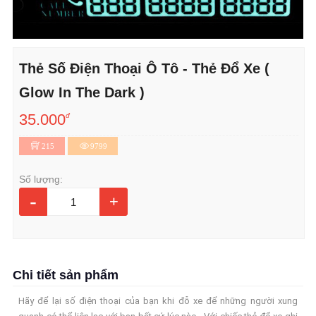
Thẻ Số Điện Thoại Ô Tô - Thẻ Đổ Xe (
Glow In The Dark )
35.000
đ
215
9799
Số lượng:
-
+
Chi tiết sản phẩm
Hãy để lại số điện thoại của bạn khi đỗ xe để những người xung