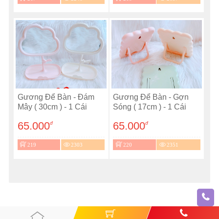
Gương Để Bàn - Đám
Gương Để Bàn - Gợn
Mây ( 30cm ) - 1 Cái
Sóng ( 17cm ) - 1 Cái
65.000
65.000
đ
đ
219
2303
220
2351