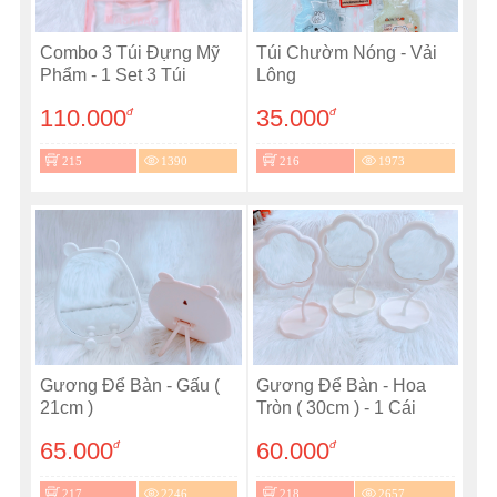
Combo 3 Túi Đựng Mỹ
Túi Chườm Nóng - Vải
Phẩm - 1 Set 3 Túi
Lông
110.000
35.000
đ
đ
215
1390
216
1973
Gương Để Bàn - Gấu (
Gương Để Bàn - Hoa
21cm )
Tròn ( 30cm ) - 1 Cái
65.000
60.000
đ
đ
217
2246
218
2657