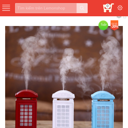
0
Sale
Giá sốc
- 20%