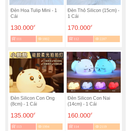
Đèn Hoa Tulip Mini - 1
Đèn Thỏ Silicon (15cm) -
Cái
1 Cái
130.000
170.000
đ
đ
111
1802
112
2207
Đèn Silicon Con Ong
Đèn Silicon Con Nai
(8cm) - 1 Cái
(14cm) - 1 Cái
135.000
160.000
đ
đ
113
1994
114
2119