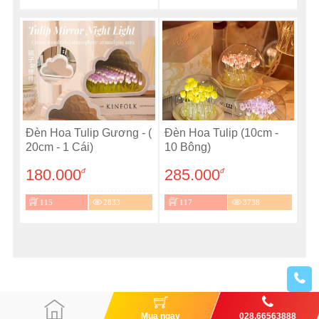
Đèn Hoa Tulip Gương - (
Đèn Hoa Tulip (10cm -
20cm - 1 Cái)
10 Bông)
180.000
285.000
đ
đ
115
2833
117
3738
Mua ngay
028.66563888