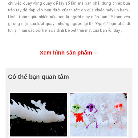
chỉ việc quay vòng quay để lấy số lần mà bạn phải dùng chiếc búa
trên tay để đập vào bên dưới của thước đo của chiếc máy ụp kem .
Hoàn toàn ngẫu nhiên nếu bạn là người may mắn bạn sẽ toàn vẹn
gương mặt sau lượt quay... nhưng ngược lại thì "Opp!!!" bạn phải đi
tút lại nhan sắc bởi kem đã dính bê bết trên mặt của bạn rồi đấy .
Xem hình sản phẩm
Có thể bạn quan tâm