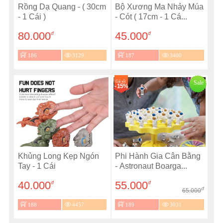
Rồng Dạ Quang - ( 30cm
Bộ Xương Ma Nhảy Múa
- 1 Cái )
- Cót ( 17cm - 1 Cá...
80.000
45.000
đ
đ
186
3129
187
3400
Giá sốc
Sale
- 15%
Khủng Long Kẹp Ngón
Phi Hành Gia Cân Bằng
Tay - 1 Cái
- Astronaut Boarga...
40.000
55.000
đ
đ
đ
65.000
188
4457
189
3031