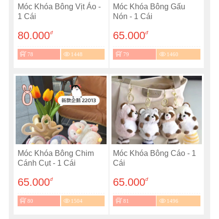
Móc Khóa Bông Vịt Áo -
Móc Khóa Bông Gấu
1 Cái
Nón - 1 Cái
80.000
65.000
đ
đ
78
1448
79
1460
Móc Khóa Bông Chim
Móc Khóa Bông Cáo - 1
Cánh Cụt - 1 Cái
Cái
65.000
65.000
đ
đ
80
1504
81
1496