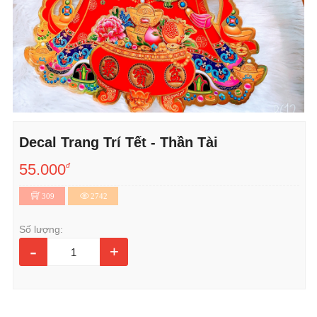
Decal Trang Trí Tết - Thần Tài
55.000
đ
309
2742
Số lượng:
-
+