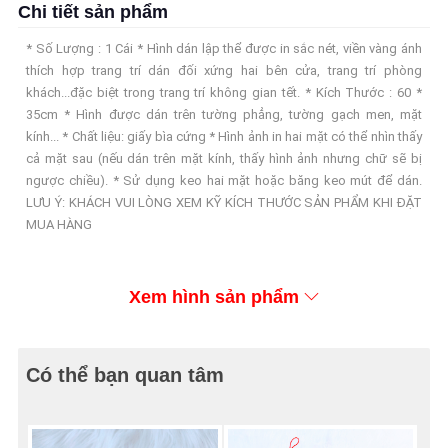
Chi tiết sản phẩm
* Số Lượng : 1 Cái * Hình dán lập thể được in sắc nét, viền vàng ánh
thích hợp trang trí dán đối xứng hai bên cửa, trang trí phòng
khách...đặc biệt trong trang trí không gian tết. * Kích Thước : 60 *
35cm * Hình được dán trên tường phẳng, tường gạch men, mặt
kính... * Chất liệu: giấy bìa cứng * Hình ảnh in hai mặt có thể nhìn thấy
cả mặt sau (nếu dán trên mặt kính, thấy hình ảnh nhưng chữ sẽ bị
ngược chiều). * Sử dụng keo hai mặt hoặc băng keo mút để dán.
LƯU Ý: KHÁCH VUI LÒNG XEM KỸ KÍCH THƯỚC SẢN PHẨM KHI ĐẶT
MUA HÀNG
Xem hình sản phẩm
Có thể bạn quan tâm