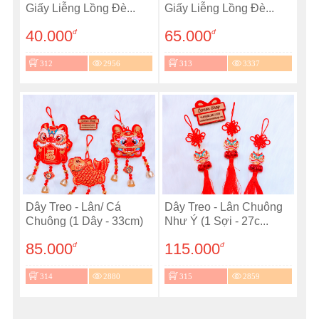
Giấy Liễng Lồng Đè...
Giấy Liễng Lồng Đè...
40.000
65.000
đ
đ
312
2956
313
3337
Dây Treo - Lân/ Cá
Dây Treo - Lân Chuông
Chuông (1 Dây - 33cm)
Như Ý (1 Sợi - 27c...
85.000
115.000
đ
đ
314
2880
315
2859