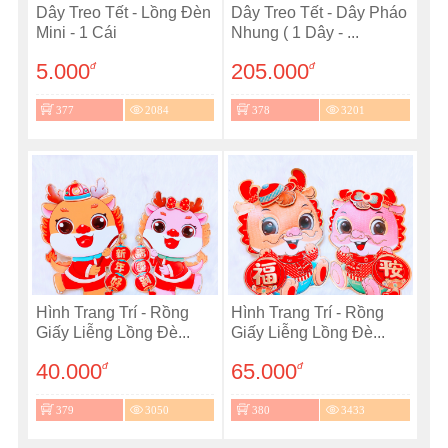
Dây Treo Tết - Lồng Đèn
Dây Treo Tết - Dây Pháo
Mini - 1 Cái
Nhung ( 1 Dây - ...
5.000
205.000
đ
đ
377
2084
378
3201
Hình Trang Trí - Rồng
Hình Trang Trí - Rồng
Giấy Liễng Lồng Đè...
Giấy Liễng Lồng Đè...
40.000
65.000
đ
đ
379
3050
380
3433