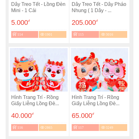
Dây Treo Tết - Lồng Đèn
Dây Treo Tết - Dây Pháo
Mini - 1 Cái
Nhung ( 1 Dây - ...
5.000
205.000
đ
đ
114
1901
115
3016
Hình Trang Trí - Rồng
Hình Trang Trí - Rồng
Giấy Liễng Lồng Đè...
Giấy Liễng Lồng Đè...
40.000
65.000
đ
đ
116
2865
117
3249