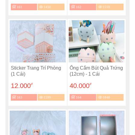
161
1450
162
1559
Sticker Trang Trí Phòng
Ống Cắm Bút Quả Trứng
(1 Cái)
(12cm) - 1 Cái
12.000
40.000
đ
đ
163
1599
164
1848