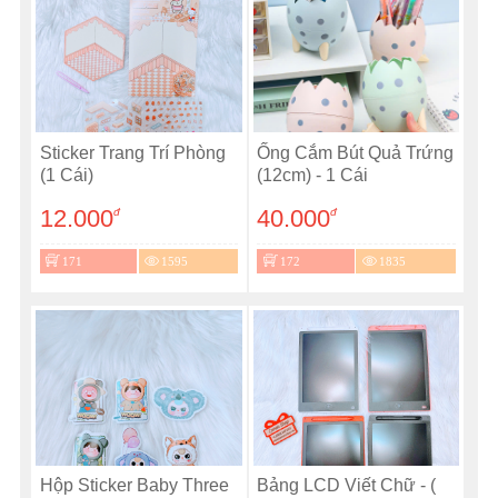
Sticker Trang Trí Phòng
Ống Cắm Bút Quả Trứng
(1 Cái)
(12cm) - 1 Cái
12.000
40.000
đ
đ
171
1595
172
1835
Hộp Sticker Baby Three
Bảng LCD Viết Chữ - (