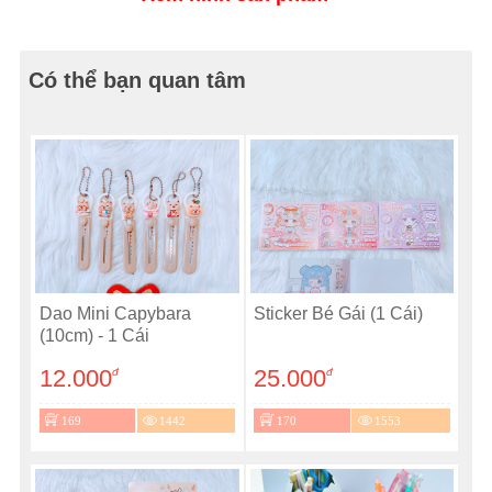
Có thể bạn quan tâm
Dao Mini Capybara
Sticker Bé Gái (1 Cái)
(10cm) - 1 Cái
12.000
25.000
đ
đ
169
1442
170
1553