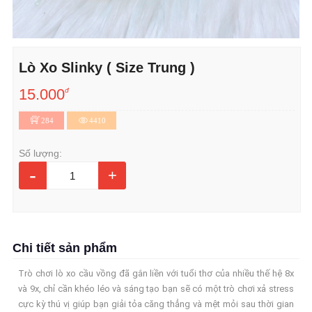
Lò Xo Slinky ( Size Trung )
15.000
đ
284
4410
Số lượng:
-
+
Chi tiết sản phẩm
Trò chơi lò xo cầu vồng đã gắn liền với tuổi thơ của nhiều thế hệ 8x
và 9x, chỉ cần khéo léo và sáng tạo bạn sẽ có một trò chơi xả stress
cực kỳ thú vị giúp bạn giải tỏa căng thẳng và mệt mỏi sau thời gian