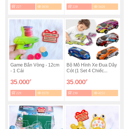
227
3030
228
3426
Game Bắn Vòng - 12cm
Bộ Mô Hình Xe Đua Dây
- 1 Cái
Cót (1 Set 4 Chiếc...
35.000
35.000
đ
đ
229
3579
230
4251