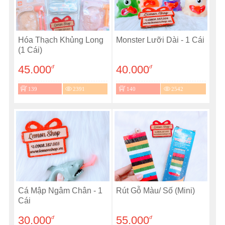
Hóa Thạch Khủng Long
Monster Lưỡi Dài - 1 Cái
(1 Cái)
45.000
40.000
đ
đ
139
2391
140
2542
Cá Mập Ngâm Chân - 1
Rút Gỗ Màu/ Số (Mini)
Cái
30.000
55.000
đ
đ