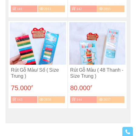
141
2911
142
2895
Rút Gỗ Màu/ Số ( Size
Rút Gỗ Màu ( 48 Thanh -
Trung )
Size Trung )
75.000
80.000
đ
đ
143
2858
144
2657