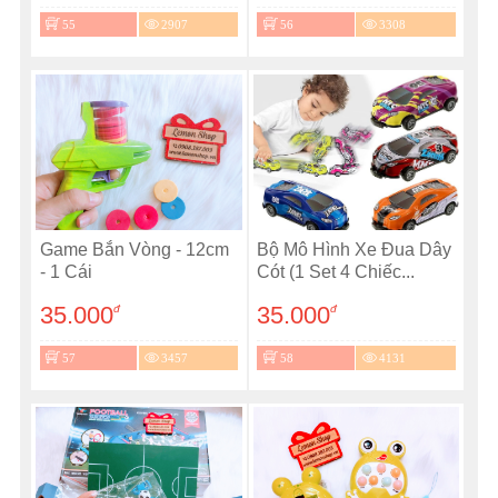
55
2907
56
3308
Game Bắn Vòng - 12cm
Bộ Mô Hình Xe Đua Dây
- 1 Cái
Cót (1 Set 4 Chiếc...
35.000
35.000
đ
đ
57
3457
58
4131