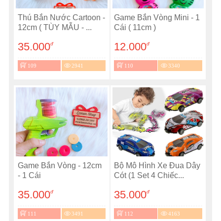
Thú Bắn Nước Cartoon -
Game Bắn Vòng Mini - 1
12cm ( TÙY MẪU - ...
Cái ( 11cm )
35.000
12.000
đ
đ
109
2941
110
3340
Game Bắn Vòng - 12cm
Bộ Mô Hình Xe Đua Dây
- 1 Cái
Cót (1 Set 4 Chiếc...
35.000
35.000
đ
đ
111
3491
112
4163