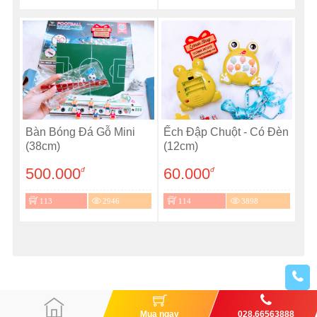
Bàn Bóng Đá Gỗ Mini
Ếch Đập Chuột - Có Đèn
(38cm)
(12cm)
500.000
60.000
đ
đ
113
2946
114
3898
Mua ngay
028.66563888