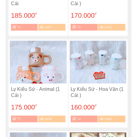
Cái
Cái )
185.000
170.000
đ
đ
71
1447
72
2195
Ly Kiểu Sứ - Animal (1
Ly Kiểu Sứ - Hoa Văn (1
Cái )
Cái )
175.000
160.000
đ
đ
73
1858
74
1686