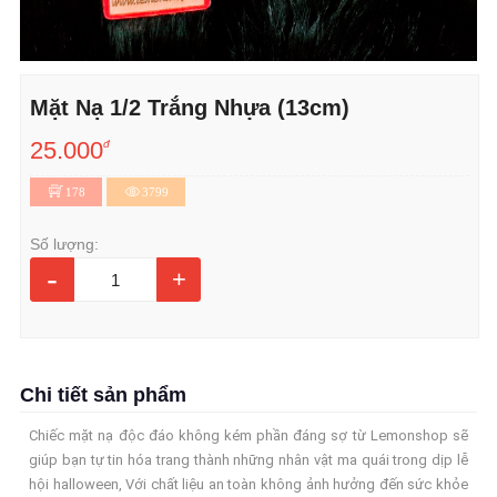
Mặt Nạ 1/2 Trắng Nhựa (13cm)
25.000
đ
178
3799
Số lượng:
-
+
Chi tiết sản phẩm
Chiếc mặt nạ độc đáo không kém phần đáng sợ từ Lemonshop sẽ
giúp bạn tự tin hóa trang thành những nhân vật ma quái trong dịp lễ
hội halloween, Với chất liệu an toàn không ảnh hưởng đến sức khỏe