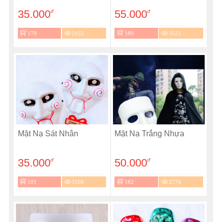
35.000
55.000
đ
đ
179
2152
180
3525
Mặt Nạ Sát Nhân
Mặt Nạ Trắng Nhựa
35.000
50.000
đ
đ
181
3108
182
2774