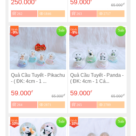
250.000
59.000
đ
đ
đ
65.000
262
1846
263
2717
Giá sốc
Sale
Giá sốc
Sale
- 9%
- 9%
Quả Cầu Tuyết - Pikachu
Quả Cầu Tuyết - Panda -
- ( ĐK: 4cm - 1 ...
( ĐK: 4cm - 1 Cá...
59.000
59.000
đ
đ
đ
đ
65.000
65.000
264
2871
265
2789
Giá sốc
Sale
Giá sốc
Sale
- 10%
- 10%