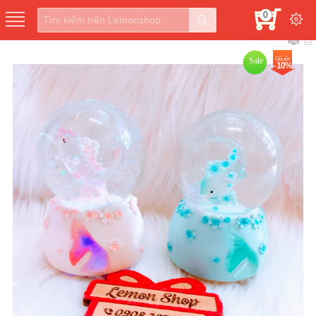
0
Sale
Giá sốc
- 10%