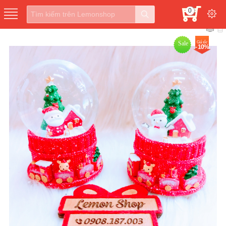
0
Sale
Giá sốc
- 10%