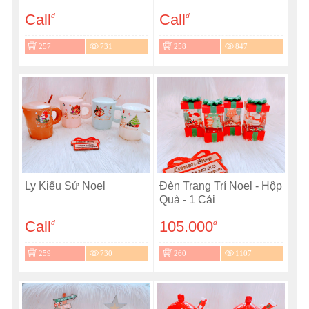
Call
Call
đ
đ
257
731
258
847
Ly Kiểu Sứ Noel
Đèn Trang Trí Noel - Hộp
Quà - 1 Cái
Call
105.000
đ
đ
259
730
260
1107