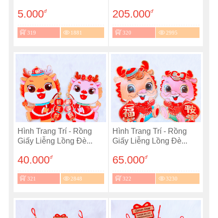
5.000
205.000
đ
đ
319
1881
320
2995
Hình Trang Trí - Rồng
Hình Trang Trí - Rồng
Giấy Liễng Lồng Đè...
Giấy Liễng Lồng Đè...
40.000
65.000
đ
đ
321
2848
322
3230