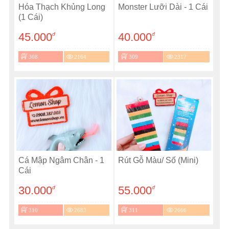
Hóa Thạch Khủng Long
Monster Lưỡi Dài - 1 Cái
(1 Cái)
45.000
40.000
đ
đ
308
2164
309
2317
Cá Mập Ngâm Chân - 1
Rút Gỗ Màu/ Số (Mini)
Cái
30.000
55.000
đ
đ
310
2683
311
2666