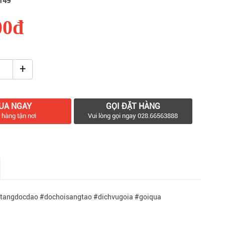
149
00đ
+
UA NGAY
GỌI ĐẶT HÀNG
 hàng tận nơi
Vui lòng gọi ngay 028.66563888
tangdocdao #dochoisangtao #dichvugoia #goiqua