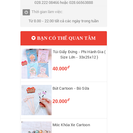
028.222 08466 hoặc 028.66563888
Thời gian làm việc:
Từ 8.00 - 22.00 tất cả các ngày trong tuần
BẠN CÓ THỂ QUAN TÂM
Túi Giấy Đứng - Phi Hành Gia (
Size Lớn - 33x25x12 )
đ
40.000
Bút Cartoon - Bò Sữa
đ
20.000
Móc Khóa Xe Cartoon