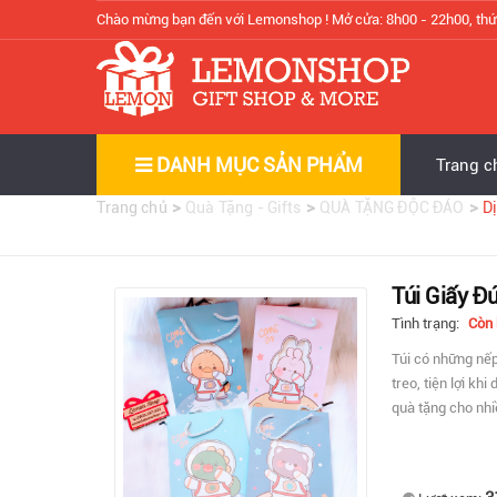
Chào mừng bạn đến với Lemonshop !
Mở cửa: 8h00 - 22h00, thứ
DANH MỤC SẢN PHẨM
Trang c
>
>
>
Trang chủ
Quà Tặng - Gifts
QUÀ TẶNG ĐỘC ĐÁO
D
Túi Giấy Đứ
Tình trạng:
Còn
Túi có những nếp
treo, tiện lợi k
quà tặng cho nhi