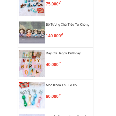
đ
75.000
Bộ Tượng Chú Tiểu Tứ Không
đ
140.000
Dây Cờ Happy Birthday
đ
40.000
Móc Khóa Thú Lò Xo
đ
60.000