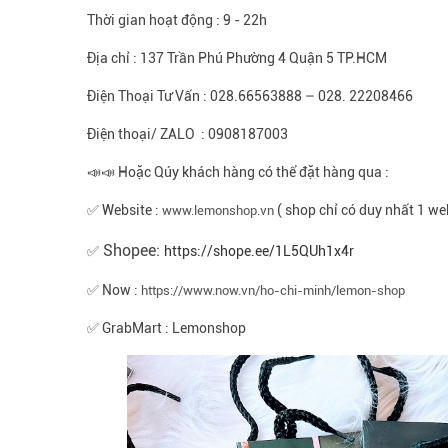
Thời gian hoạt động : 9 - 22h
Địa chỉ : 137 Trần Phú Phường 4 Quận 5 TP.HCM
Điện Thoại Tư Vấn : 028.66563888 – 028. 22208466
Điện thoại/ ZALO : 0908187003
📣📣 Hoặc Qúy khách hàng có thể đặt hàng qua :
✅ Website :
( shop chỉ có duy nhất 1 we
www.lemonshop.vn
Shopee:
✅
https://shope.ee/1L5QUh1x4r
✅ Now :
https://www.now.vn/ho-chi-minh/lemon-shop
✅ GrabMart : Lemonshop