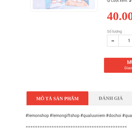
3
Lượt xem:
40.0
Số lượng:
-
M
Giao
ĐÁNH GIÁ
MÔ TẢ SẢN PHẨM
#lemonshop #lemongiftshop #qualuuniem #dochoi #qua
===========================================