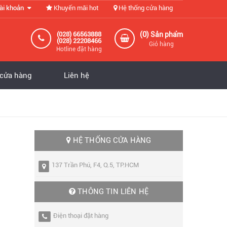
ài khoản
Khuyến mãi hot
Hệ thống cửa hàng
0
(028) 66563888
(
) Sản phẩm
(028) 22208466
Giỏ hàng
Hotline đặt hàng
 cửa hàng
Liên hệ
HỆ THỐNG CỬA HÀNG
137 Trần Phú, F4, Q.5, TP.HCM
THÔNG TIN LIÊN HỆ
Điện thoại đặt hàng