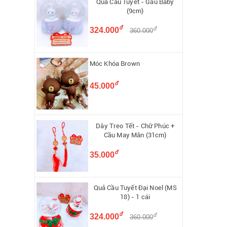
Quả Cầu Tuyết - Gấu Baby
(9cm)
đ
đ
324.000
360.000
Móc Khóa Brown
đ
45.000
Dây Treo Tết - Chữ Phúc +
Cầu May Mắn (31cm)
đ
35.000
Quả Cầu Tuyết Đại Noel (MS
18) - 1 cái
đ
đ
324.000
360.000