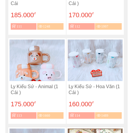
Cái
Cái )
185.000
170.000
đ
đ
111
1248
112
1997
Ly Kiểu Sứ - Animal (1
Ly Kiểu Sứ - Hoa Văn (1
Cái )
Cái )
175.000
160.000
đ
đ
113
1660
114
1489