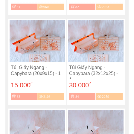
81
960
82
2063
Túi Giấy Ngang -
Túi Giấy Ngang -
Capybara (20x9x15) - 1
Capybara (32x12x25) -
...
1...
15.000
30.000
đ
đ
83
2108
84
2259