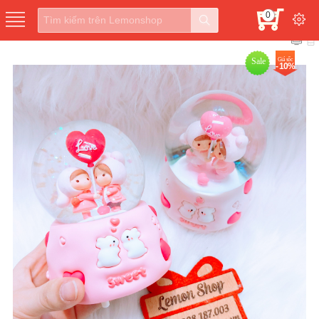
0
Sale
Giá sốc
- 10%