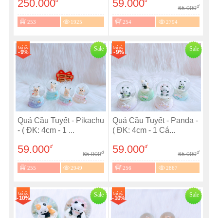
250.000
59.000
đ
đ
đ
65.000
253
1925
254
2794
Giá sốc
Sale
Giá sốc
Sale
- 9%
- 9%
Quả Cầu Tuyết - Pikachu
Quả Cầu Tuyết - Panda -
- ( ĐK: 4cm - 1 ...
( ĐK: 4cm - 1 Cá...
59.000
59.000
đ
đ
đ
đ
65.000
65.000
255
2949
256
2867
Giá sốc
Sale
Giá sốc
Sale
- 10%
- 10%