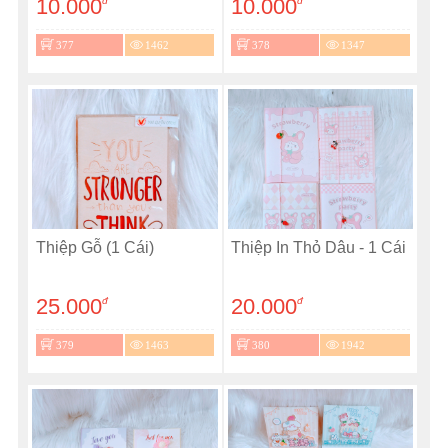
10.000
10.000
đ
đ
377
1462
378
1347
Thiệp Gỗ (1 Cái)
Thiệp In Thỏ Dâu - 1 Cái
25.000
20.000
đ
đ
379
1463
380
1942