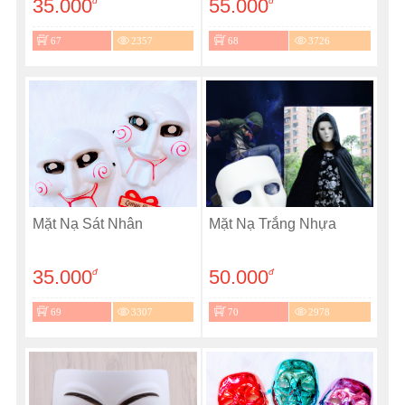
35.000
55.000
đ
đ
67
2357
68
3726
Mặt Nạ Sát Nhân
Mặt Nạ Trắng Nhựa
35.000
50.000
đ
đ
69
3307
70
2978