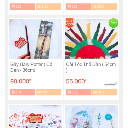
252
2150
253
2596
Giá sốc
Sale
- 15%
Gậy Hary Potter ( Có
Cài Tóc Thổ Dân ( 54cm
Đèn - 36cm)
)
90.000
55.000
đ
đ
đ
65.000
254
3210
255
3039