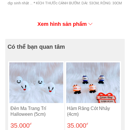
dịp sinh nhật ... * KÍCH THƯỚc CÁNH BƯỚM: DÀI: 53CM; RỘNG: 30CM
Xem hình sản phẩm
Có thể bạn quan tâm
Đèn Ma Trang Trí
Hàm Răng Cót Nhảy
Halloween (5cm)
(4cm)
35.000
35.000
đ
đ