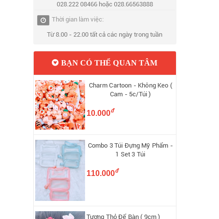
028.222 08466 hoặc 028.66563888
Thời gian làm việc:
Từ 8.00 - 22.00 tất cả các ngày trong tuần
BẠN CÓ THỂ QUAN TÂM
Charm Cartoon - Không Keo (
Cam - 5c/Túi )
đ
10.000
Combo 3 Túi Đựng Mỹ Phẩm -
1 Set 3 Túi
đ
110.000
Tượng Thỏ Để Bàn ( 9cm )