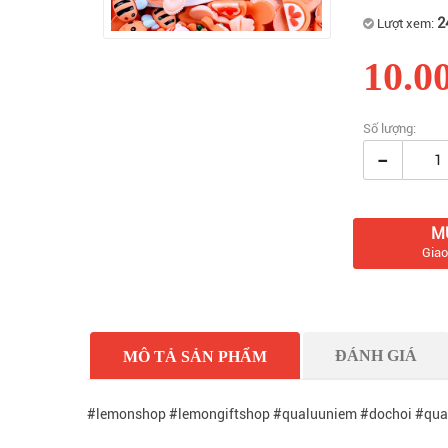
2
Lượt xem:
10.0
Số lượng:
-
M
Giao
ĐÁNH GIÁ
MÔ TẢ SẢN PHẨM
#lemonshop #lemongiftshop #qualuuniem #dochoi #qua