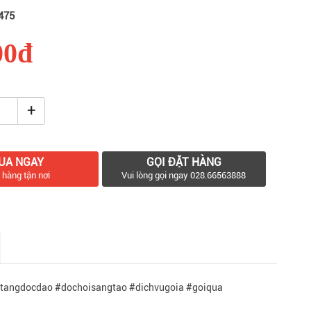
475
00đ
+
UA NGAY
GỌI ĐẶT HÀNG
 hàng tận nơi
Vui lòng gọi ngay 028.66563888
tangdocdao #dochoisangtao #dichvugoia #goiqua