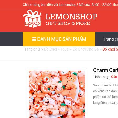
Chào mừng bạn đến với Lemonshop !
Mở cửa: 8h00 - 22h00, thứ
DANH MỤC SẢN PHẨM
Trang c
>
>
>
Trang chủ
Đồ Chơi - Toys
Đồ Chơi Cho Bé
Đồ chơi 
Charm Cart
Tình trạng:
Còn
Sản phẩm là 1 t
có kèm keo dán s
phẩm có thể làm p
lưng điện thoại, 