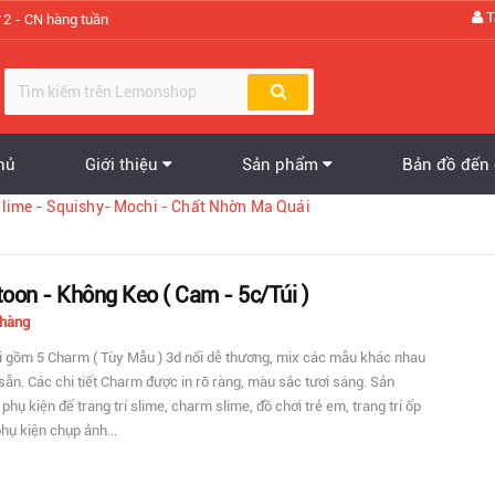
T
 2 - CN hàng tuần
hủ
Giới thiệu
Sản phẩm
Bản đồ đến
QUÀ TẶNG - PHỤ KIỆN - TRANG TRÍ GIÁNG SINH
Lễ Hội Giáng Sinh - Noel
TRANG TRÍ NHÀ CỬA - VĂN PHÒNG
PHỤ KIỆN HÓA TRANG - TRANG TRÍ HALLOWEEN
GẤU BÔNG - GỐI BÔNG - THÚ BÔNG
Gấu Bông - Thú Bông
Nhà Cửa & Đời Sống
Lễ Hội Hóa Trang Halloween
ĐỒ CHƠI SÁNG TẠO - ĐỘC LẠ
Quà Tặng - Gifts
Đồ Chơi - Toys
Sản Phẩm Mới
Về chúng tôi
Slime - Squishy- Mochi - Chất Nhờn Ma Quái
oon - Không Keo ( Cam - 5c/Túi )
 hàng
úi gồm 5 Charm ( Tùy Mẫu ) 3d nổi dễ thương, mix các mẫu khác nhau
ẵn. Các chi tiết Charm được in rõ ràng, màu sắc tươi sáng. Sản
hụ kiện để trang trí slime, charm slime, đồ chơi trẻ em, trang trí ốp
phụ kiện chụp ảnh...