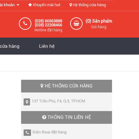
ài khoản
Khuyến mãi hot
Hệ thống cửa hàng
0
(028) 66563888
(
) Sản phẩm
(028) 22208466
Giỏ hàng
Hotline đặt hàng
 cửa hàng
Liên hệ
HỆ THỐNG CỬA HÀNG
137 Trần Phú, F4, Q.5, TP.HCM
THÔNG TIN LIÊN HỆ
Điện thoại đặt hàng