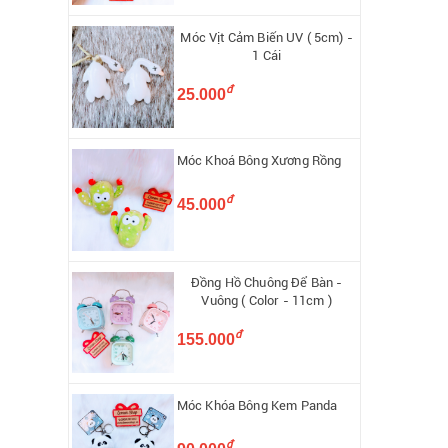
Móc Vịt Cảm Biến UV ( 5cm) -
1 Cái
đ
25.000
Móc Khoá Bông Xương Rồng
đ
45.000
Đồng Hồ Chuông Để Bàn -
Vuông ( Color - 11cm )
đ
155.000
Móc Khóa Bông Kem Panda
đ