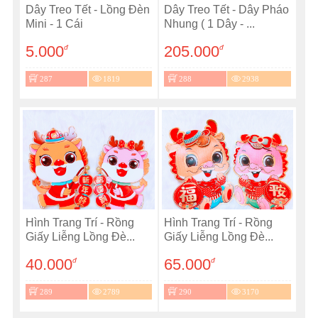
Dây Treo Tết - Lồng Đèn
Dây Treo Tết - Dây Pháo
Mini - 1 Cái
Nhung ( 1 Dây - ...
5.000
205.000
đ
đ
287
1819
288
2938
Hình Trang Trí - Rồng
Hình Trang Trí - Rồng
Giấy Liễng Lồng Đè...
Giấy Liễng Lồng Đè...
40.000
65.000
đ
đ
289
2789
290
3170