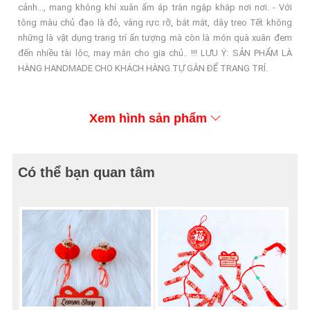
cảnh..., mang không khí xuân ấm áp tràn ngập khắp nơi nơi. - Với
tông màu chủ đạo là đỏ, vàng rực rỡ, bắt mắt, dây treo Tết không
những là vật dụng trang trí ấn tượng mà còn là món quà xuân đem
đến nhiều tài lộc, may mắn cho gia chủ.. !!! LƯU Ý: SẢN PHẨM LÀ
HÀNG HANDMADE CHO KHÁCH HÀNG TỰ GẮN ĐỂ TRANG TRÍ.
Xem hình sản phẩm
Có thể bạn quan tâm