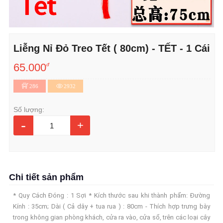
Liễng Nỉ Đỏ Treo Tết ( 80cm) - TẾT - 1 Cái
65.000
đ
286
2932
Số lượng:
-
+
Chi tiết sản phẩm
* Quy Cách Đóng : 1 Sợi * Kích thước sau khi thành phẩm: Đường
Kính : 35cm; Dài ( Cả dây + tua rua ) : 80cm - Thích hợp trưng bày
trong không gian phòng khách, cửa ra vào, cửa sổ, trên các loại cây