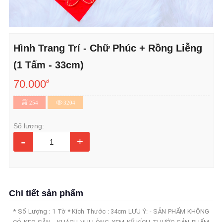
Hình Trang Trí - Chữ Phúc + Rồng Liễng
(1 Tấm - 33cm)
70.000
đ
254
3204
Số lượng:
-
+
Chi tiết sản phẩm
* Số Lượng : 1 Tờ * Kích Thước : 34cm LƯU Ý: - SẢN PHẨM KHÔNG