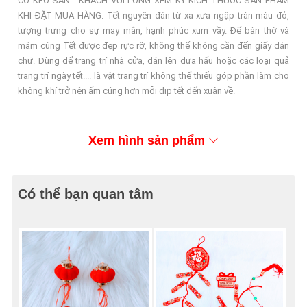
CÓ KEO SẴN - KHÁCH VUI LÒNG XEM KỸ KÍCH THƯỚC SẢN PHẨM
KHI ĐẶT MUA HÀNG. Tết nguyên đán từ xa xưa ngập tràn màu đỏ,
tượng trưng cho sự may mắn, hạnh phúc xum vầy. Để bàn thờ và
mâm cúng Tết được đẹp rực rỡ, không thể không cần đến giấy dán
chữ. Dùng để trang trí nhà cửa, dán lên dưa hấu hoặc các loại quả
trang trí ngày tết.... là vật trang trí không thể thiếu góp phần làm cho
không khí trở nên ấm cúng hơn mỗi dịp tết đến xuân về.
Xem hình sản phẩm
Có thể bạn quan tâm