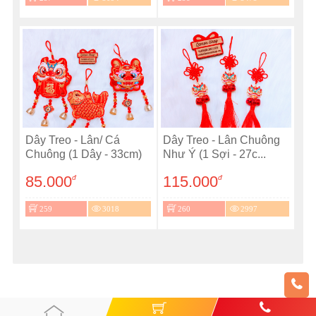
Dây Treo - Lân/ Cá
Dây Treo - Lân Chuông
Chuông (1 Dây - 33cm)
Như Ý (1 Sợi - 27c...
85.000
115.000
đ
đ
259
3018
260
2997