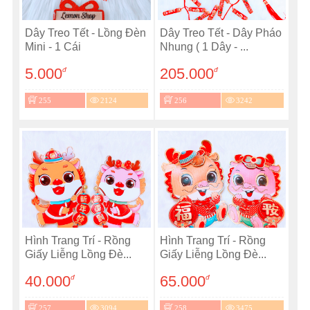
Dây Treo Tết - Lồng Đèn
Dây Treo Tết - Dây Pháo
Mini - 1 Cái
Nhung ( 1 Dây - ...
5.000
205.000
đ
đ
255
2124
256
3242
Hình Trang Trí - Rồng
Hình Trang Trí - Rồng
Giấy Liễng Lồng Đè...
Giấy Liễng Lồng Đè...
40.000
65.000
đ
đ
257
3094
258
3475