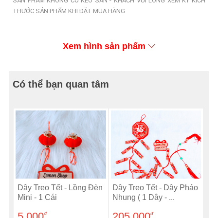
SẢN PHẨM KHÔNG CÓ KEO SẴN - KHÁCH VUI LÒNG XEM KỸ KÍCH
THƯỚC SẢN PHẨM KHI ĐẶT MUA HÀNG
Xem hình sản phẩm
Có thể bạn quan tâm
Dây Treo Tết - Lồng Đèn
Dây Treo Tết - Dây Pháo
Mini - 1 Cái
Nhung ( 1 Dây - ...
5.000
205.000
đ
đ