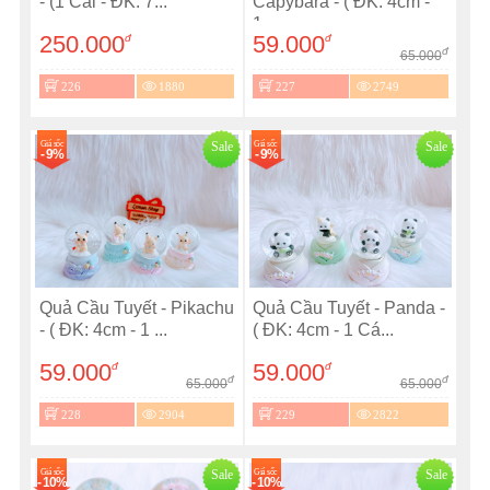
- (1 Cái - ĐK: 7...
Capybara - ( ĐK: 4cm -
1...
250.000
59.000
đ
đ
đ
65.000
226
1880
227
2749
Giá sốc
Sale
Giá sốc
Sale
- 9%
- 9%
Quả Cầu Tuyết - Pikachu
Quả Cầu Tuyết - Panda -
- ( ĐK: 4cm - 1 ...
( ĐK: 4cm - 1 Cá...
59.000
59.000
đ
đ
đ
đ
65.000
65.000
228
2904
229
2822
Giá sốc
Sale
Giá sốc
Sale
- 10%
- 10%