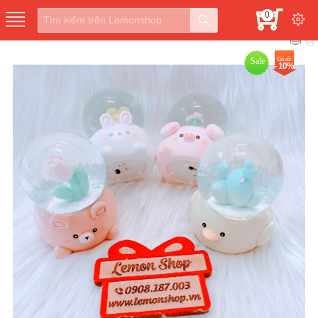
0
Sale
Giá sốc
- 10%