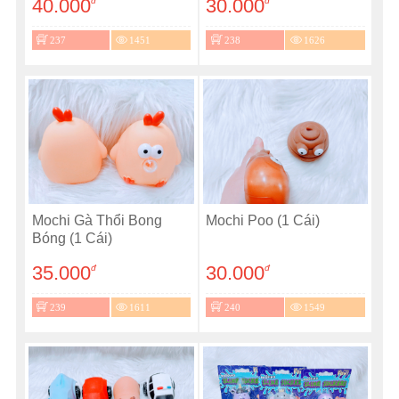
40.000
30.000
đ
đ
237
1451
238
1626
Mochi Gà Thổi Bong
Mochi Poo (1 Cái)
Bóng (1 Cái)
35.000
30.000
đ
đ
239
1611
240
1549