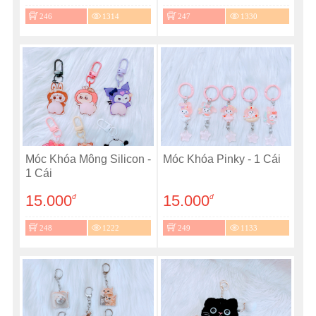
246
1314
247
1330
Móc Khóa Mông Silicon -
Móc Khóa Pinky - 1 Cái
1 Cái
15.000
15.000
đ
đ
248
1222
249
1133