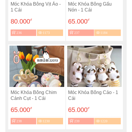
Móc Khóa Bông Vịt Áo -
Móc Khóa Bông Gấu
1 Cái
Nón - 1 Cái
80.000
65.000
đ
đ
236
1173
237
1184
Móc Khóa Bông Chim
Móc Khóa Bông Cáo - 1
Cánh Cụt - 1 Cái
Cái
65.000
65.000
đ
đ
238
1230
239
1220