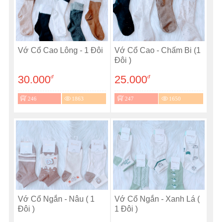
Vớ Cổ Cao Lông - 1 Đôi
Vớ Cổ Cao - Chấm Bi (1
Đôi )
30.000
25.000
đ
đ
246
1863
247
1650
Vớ Cổ Ngắn - Nâu ( 1
Vớ Cổ Ngắn - Xanh Lá (
Đôi )
1 Đôi )