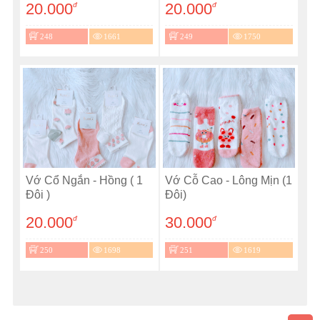
20.000
20.000
đ
đ
248
1661
249
1750
Vớ Cổ Ngắn - Hồng ( 1
Vớ Cỗ Cao - Lông Mịn (1
Đôi )
Đôi)
20.000
30.000
đ
đ
250
1698
251
1619