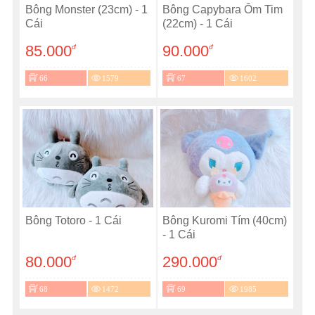
Bông Monster (23cm) - 1
Bông Capybara Ôm Tim
Cái
(22cm) - 1 Cái
85.000
90.000
đ
đ
66
1579
67
1602
Bông Totoro - 1 Cái
Bông Kuromi Tím (40cm)
- 1 Cái
80.000
290.000
đ
đ
68
1472
69
1985