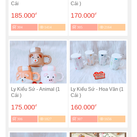
Cái
Cái )
185.000
170.000
đ
đ
304
1414
305
2164
Ly Kiểu Sứ - Animal (1
Ly Kiểu Sứ - Hoa Văn (1
Cái )
Cái )
175.000
160.000
đ
đ
306
1827
307
1656