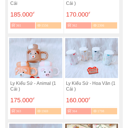
Cái
Cái )
185.000
170.000
đ
đ
361
1556
362
2306
Ly Kiểu Sứ - Animal (1
Ly Kiểu Sứ - Hoa Văn (1
Cái )
Cái )
175.000
160.000
đ
đ
363
1969
364
1798