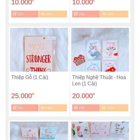
10.000
10.000
đ
đ
333
1604
334
1491
Thiệp Gỗ (1 Cái)
Thiệp Nghệ Thuật - Hoa
Len (1 Cái)
25.000
20.000
đ
đ
335
1606
336
1704