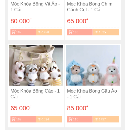
Móc Khóa Bông Vịt Áo -
Móc Khóa Bông Chim
1 Cái
Cánh Cụt - 1 Cái
80.000
65.000
đ
đ
107
1478
108
1535
Móc Khóa Bông Cáo - 1
Móc Khóa Bông Gấu Áo
Cái
- 1 Cái
65.000
85.000
đ
đ
109
1524
110
1497