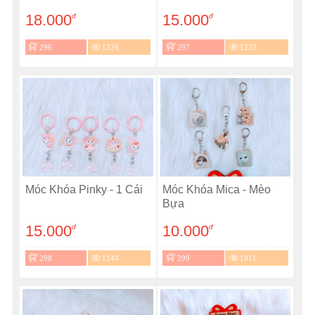
18.000
15.000
đ
đ
296
1324
297
1233
Móc Khóa Pinky - 1 Cái
Móc Khóa Mica - Mèo
Bựa
15.000
10.000
đ
đ
298
1144
299
1911