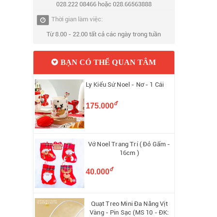
028.222 08466 hoặc 028.66563888
Thời gian làm việc:
Từ 8.00 - 22.00 tất cả các ngày trong tuần
BẠN CÓ THỂ QUAN TÂM
Ly Kiểu Sứ Noel - Nơ - 1 Cái
đ
175.000
Vớ Noel Trang Trí ( Đỏ Gấm -
16cm )
đ
40.000
Quạt Treo Mini Đa Năng Vịt
Vàng - Pin Sạc (MS 10 - ĐK: