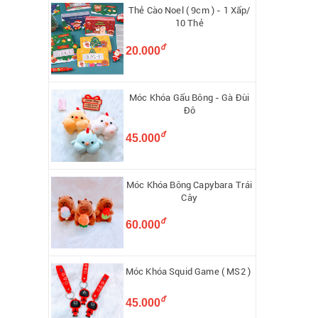
Thẻ Cào Noel ( 9cm ) - 1 Xấp/
10 Thẻ
đ
20.000
Móc Khóa Gấu Bông - Gà Đùi
Đô
đ
45.000
Móc Khóa Bông Capybara Trái
Cây
đ
60.000
Móc Khóa Squid Game ( MS2 )
đ
45.000