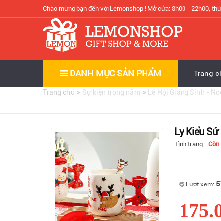
Chào mừng bạn đến với Lemonshop !
Mở cửa: 8h00 - 22h00, thứ
DANH MỤC SẢN PHẨM
Trang c
>
>
Trang chủ
Sự kiện trong năm
Lễ Hội Giáng Sinh - No
Ly Kiểu Sứ 
Tình trạng:
Còn
5
Lượt xem:
175.