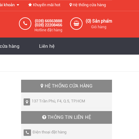
ài khoản
Khuyến mãi hot
Hệ thống cửa hàng
0
(028) 66563888
(
) Sản phẩm
(028) 22208466
Giỏ hàng
Hotline đặt hàng
 cửa hàng
Liên hệ
HỆ THỐNG CỬA HÀNG
137 Trần Phú, F4, Q.5, TP.HCM
THÔNG TIN LIÊN HỆ
Điện thoại đặt hàng