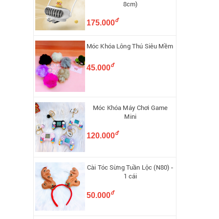
8cm)
đ
175.000
Móc Khóa Lông Thú Siêu Mềm
đ
45.000
Móc Khóa Máy Chơi Game
Mini
đ
120.000
Cài Tóc Sừng Tuần Lộc (N80) -
1 cái
đ
50.000