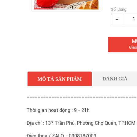
Số lượng:
-
M
Giao
ĐÁNH GIÁ
MÔ TẢ SẢN PHẨM
========================================
Thời gian hoạt động : 9 - 21h
Địa chỉ : 137 Trần Phú, Phường Chợ Quán, TP.HCM
Điện thoại/ ZALO : 0908187003