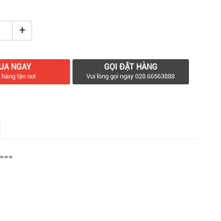
+
UA NGAY
GỌI ĐẶT HÀNG
 hàng tận nơi
Vui lòng gọi ngay 028.66563888
===