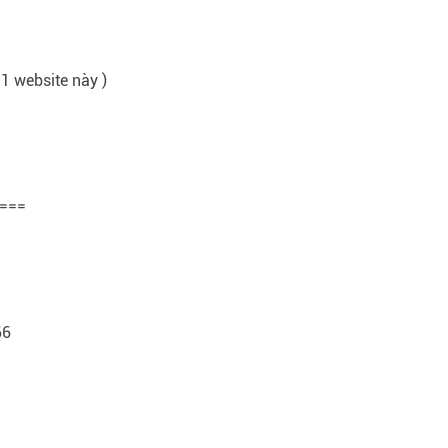
 1 website này )
===
66