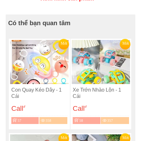
Có thể bạn quan tâm
Mới
Mới
Con Quay Kéo Dây - 1
Xe Trớn Nhào Lộn - 1
Cái
Cái
Call
Call
đ
đ
57
358
58
357
Mới
Mới