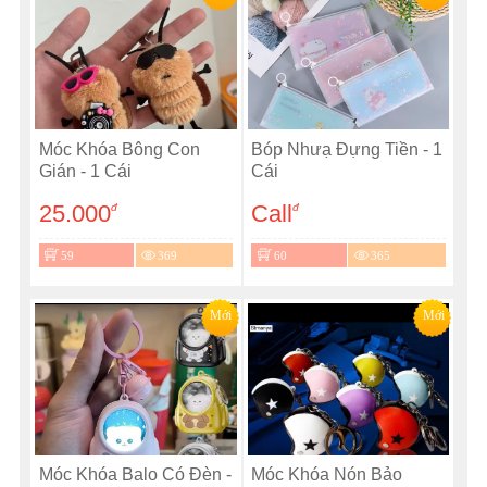
Móc Khóa Bông Con
Bóp Nhưạ Đựng Tiền - 1
Gián - 1 Cái
Cái
25.000
Call
đ
đ
59
369
60
365
Mới
Mới
Móc Khóa Balo Có Đèn -
Móc Khóa Nón Bảo