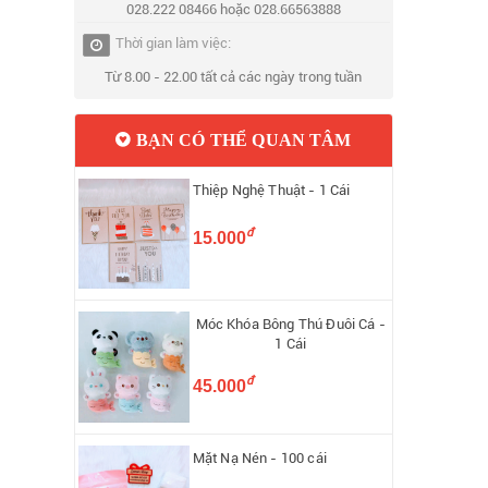
028.222 08466 hoặc 028.66563888
Thời gian làm việc:
Từ 8.00 - 22.00 tất cả các ngày trong tuần
BẠN CÓ THỂ QUAN TÂM
Thiệp Nghệ Thuật - 1 Cái
đ
15.000
Móc Khóa Bông Thú Đuôi Cá -
1 Cái
đ
45.000
Mặt Nạ Nén - 100 cái