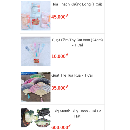
Hóa Thạch Khủng Long (1 Cái)
đ
45.000
Quạt Cầm Tay Cartoon (24cm)
- 1 Cái
đ
10.000
Quạt Tre Tua Rua - 1 Cái
đ
35.000
Big Mouth Billy Bass - Cá Ca
Hát
đ
600.000