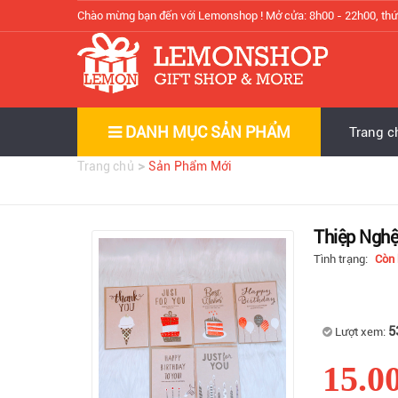
Chào mừng bạn đến với Lemonshop !
Mở cửa: 8h00 - 22h00, thứ
DANH MỤC SẢN PHẨM
Trang c
>
Trang chủ
Sản Phẩm Mới
Thiệp Nghệ
Tình trạng:
Còn
5
Lượt xem:
15.0