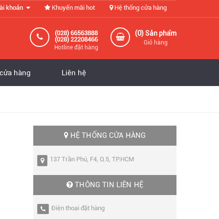
ài khoản
Khuyến mãi hot
Hệ thống cửa hàng
0
(028) 66563888
(
) Sản phẩm
(028) 22208466
Giỏ hàng
Hotline đặt hàng
 cửa hàng
Liên hệ
HỆ THỐNG CỬA HÀNG
137 Trần Phú, F4, Q.5, TP.HCM
THÔNG TIN LIÊN HỆ
Điện thoại đặt hàng