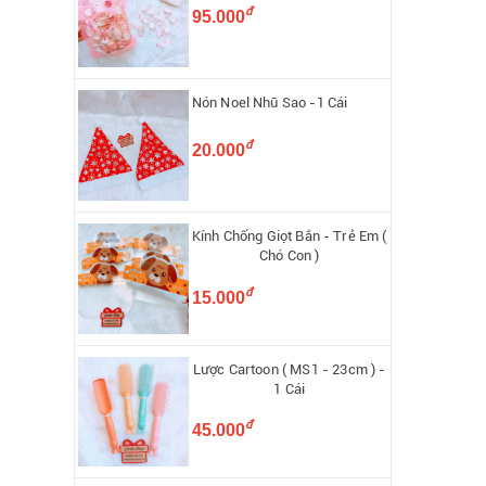
đ
95.000
Nón Noel Nhũ Sao -1 Cái
đ
20.000
Kính Chống Giọt Bắn - Trẻ Em (
Chó Con )
đ
15.000
Lược Cartoon ( MS1 - 23cm ) -
1 Cái
đ
45.000