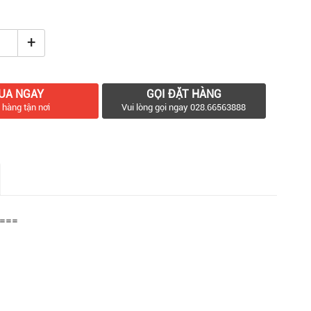
+
UA NGAY
GỌI ĐẶT HÀNG
 hàng tận nơi
Vui lòng gọi ngay 028.66563888
===