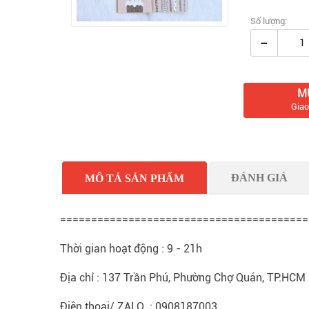
Số lượng:
-
M
Giao
ĐÁNH GIÁ
MÔ TẢ SẢN PHẨM
========================================
Thời gian hoạt động : 9 - 21h
Địa chỉ : 137 Trần Phú, Phường Chợ Quán, TP.HCM
Điện thoại/ ZALO : 0908187003