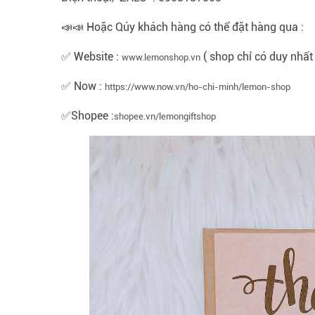
📣📣 Hoặc Qúy khách hàng có thể đặt hàng qua :
✅ Website :
( shop chỉ có duy nhất
www.lemonshop.vn
✅ Now :
https://www.now.vn/ho-chi-minh/lemon-shop
✅Shopee :
shopee.vn/lemongiftshop