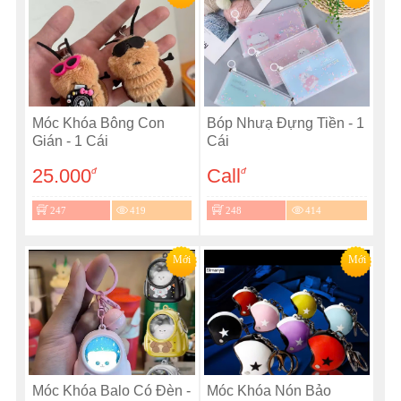
Móc Khóa Bông Con
Bóp Nhưạ Đựng Tiền - 1
Gián - 1 Cái
Cái
25.000
Call
đ
đ
247
419
248
414
Mới
Mới
Móc Khóa Balo Có Đèn -
Móc Khóa Nón Bảo