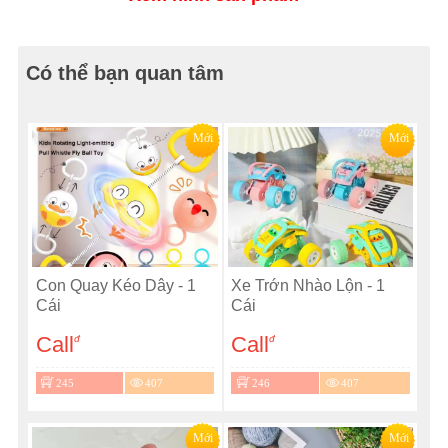
Có thể bạn quan tâm
Mới
Mới
Con Quay Kéo Dây - 1
Xe Trớn Nhào Lộn - 1
Cái
Cái
Call
Call
đ
đ
245
407
246
407
Mới
Mới