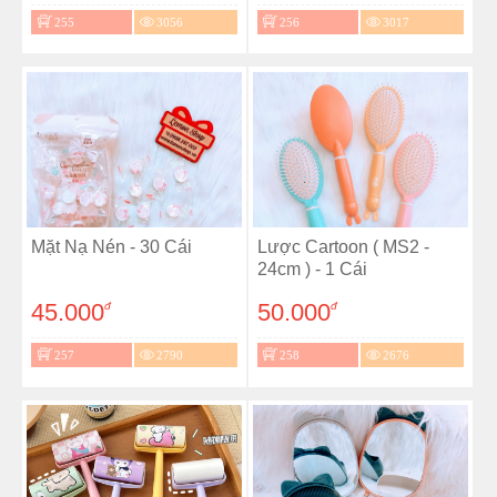
255
3056
256
3017
Mặt Nạ Nén - 30 Cái
Lược Cartoon ( MS2 -
24cm ) - 1 Cái
45.000
50.000
đ
đ
257
2790
258
2676