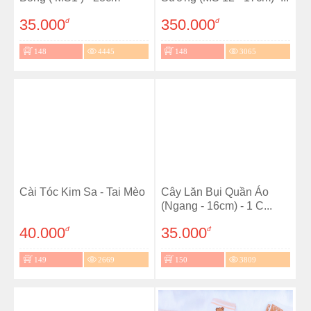
35.000
350.000
đ
đ
148
4445
148
3065
Cài Tóc Kim Sa - Tai Mèo
Cây Lăn Bụi Quần Áo
(Ngang - 16cm) - 1 C...
40.000
35.000
đ
đ
149
2669
150
3809