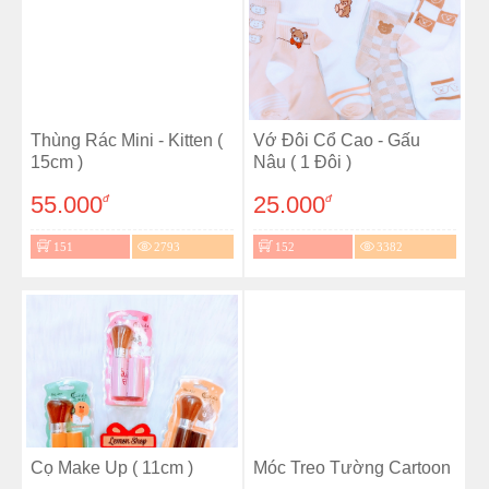
Thùng Rác Mini - Kitten (
Vớ Đôi Cổ Cao - Gấu
15cm )
Nâu ( 1 Đôi )
55.000
25.000
đ
đ
151
2793
152
3382
Cọ Make Up ( 11cm )
Móc Treo Tường Cartoon