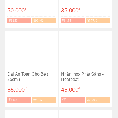
50.000
35.000
đ
đ
153
3462
155
7719
Đai An Toàn Cho Bé (
Nhẫn Inox Phát Sáng -
25cm )
Hearbeat
65.000
45.000
đ
đ
155
3055
156
5309