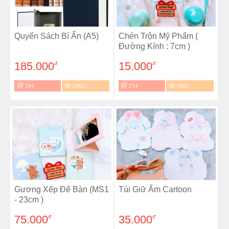
Quyển Sách Bí Ẩn (A5)
Chén Trộn Mỹ Phẩm (
Đường Kính : 7cm )
185.000
15.000
đ
đ
264
20862
254
3681
Gương Xếp Để Bàn (MS1
Túi Giữ Ấm Cartoon
- 23cm )
75.000
35.000
đ
đ