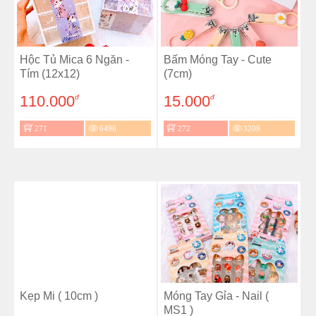
Hộc Tủ Mica 6 Ngăn -
Bấm Móng Tay - Cute
Tím (12x12)
(7cm)
110.000
15.000
đ
đ
271
6496
272
3209
Kẹp Mi ( 10cm )
Móng Tay Gỉa - Nail (
MS1 )