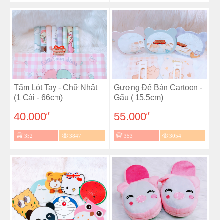
Tấm Lót Tay - Chữ Nhật
Gương Để Bàn Cartoon -
(1 Cái - 66cm)
Gấu ( 15.5cm)
40.000
55.000
đ
đ
352
3847
353
3054