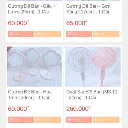
Gương Để Bàn - Gấu +
Gương Để Bàn - Gợn
Lược (25cm) - 1 Cái
Sóng ( 17cm ) - 1 Cái
60.000
65.000
đ
đ
342
2473
343
2543
Gương Để Bàn - Hoa
Quạt Sạc Để Bàn (MS 11
Tròn ( 30cm ) - 1 Cái
- 24cm) - 1 Cái
60.000
260.000
đ
đ
344
2851
345
2324