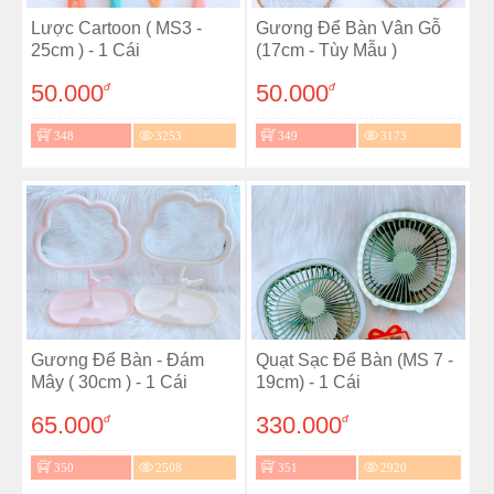
Lược Cartoon ( MS3 -
Gương Để Bàn Vân Gỗ
25cm ) - 1 Cái
(17cm - Tùy Mẫu )
50.000
50.000
đ
đ
348
3253
349
3173
Gương Để Bàn - Đám
Quạt Sạc Để Bàn (MS 7 -
Mây ( 30cm ) - 1 Cái
19cm) - 1 Cái
65.000
330.000
đ
đ
350
2508
351
2920