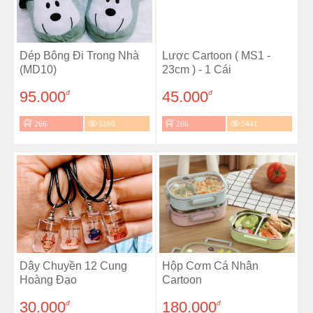
Dép Bông Đi Trong Nhà
Lược Cartoon ( MS1 -
(MD10)
23cm ) - 1 Cái
95.000
45.000
đ
đ
266
5260
266
3441
Dây Chuyền 12 Cung
Hộp Cơm Cá Nhân
Hoàng Đạo
Cartoon
30.000
180.000
đ
đ