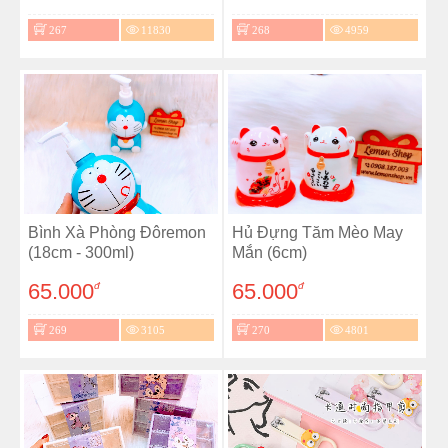
267
11830
268
4959
Bình Xà Phòng Đôremon
Hủ Đựng Tăm Mèo May
(18cm - 300ml)
Mắn (6cm)
65.000
65.000
đ
đ
269
3105
270
4801