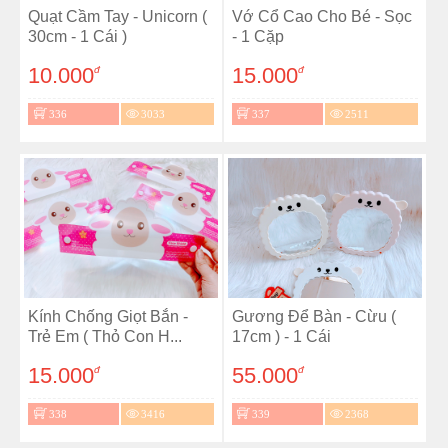
Quạt Cầm Tay - Unicorn (
Vớ Cổ Cao Cho Bé - Sọc
30cm - 1 Cái )
- 1 Cặp
10.000
15.000
đ
đ
336
3033
337
2511
Kính Chống Giọt Bắn -
Gương Để Bàn - Cừu (
Trẻ Em ( Thỏ Con H...
17cm ) - 1 Cái
15.000
55.000
đ
đ
338
3416
339
2368