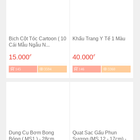
Bịch Cột Tóc Cartoon ( 10
Khẩu Trang Y Tế 1 Màu
Cái Mẫu Ngẫu N...
15.000
40.000
đ
đ
145
3594
146
3360
Dụng Cụ Bơm Bong
Quạt Sạc Gấu Phun
Bóng ( MS1 ) - 28cm
Sương (MS 12 - 17cm) -...