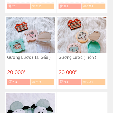
261
3112
262
2784
Gương Lược ( Tai Gấu )
Gương Lược ( Tròn )
20.000
20.000
đ
đ
263
2578
264
2589