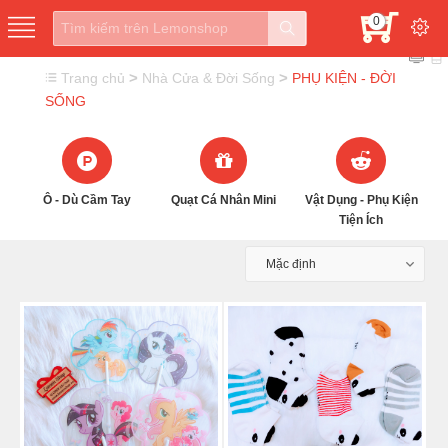
0
>
>
Trang chủ
Nhà Cửa & Đời Sống
PHỤ KIỆN - ĐỜI
SỐNG
Ô - Dù Cầm Tay
Quạt Cá Nhân Mini
Vật Dụng - Phụ Kiện
P
Tiện Ích
Mặc định