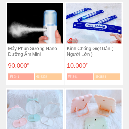
Máy Phun Sương Nano
Kính Chống Giọt Bắn (
Dưỡng Ẩm Mini
Người Lớn )
90.000
10.000
đ
đ
341
6333
341
2834