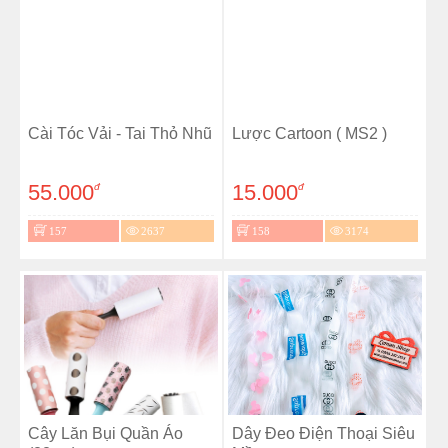
Cài Tóc Vải - Tai Thỏ Nhũ
Lược Cartoon ( MS2 )
55.000
15.000
đ
đ
157
2637
158
3174
Cây Lăn Bụi Quần Áo
Dây Đeo Điện Thoại Siêu