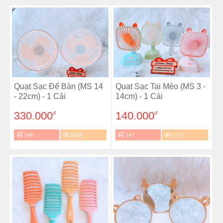
Quạt Sạc Để Bàn (MS 14
Quạt Sạc Tai Mèo (MS 3 -
- 22cm) - 1 Cái
14cm) - 1 Cái
330.000
140.000
đ
đ
346
2688
347
3178