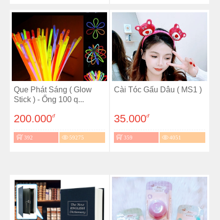
Que Phát Sáng ( Glow
Cài Tóc Gấu Dâu ( MS1 )
Stick ) - Ống 100 q...
200.000
35.000
đ
đ
392
59275
359
4051