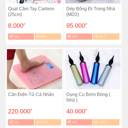
Quạt Cầm Tay Cartoon
Dép Bông Đi Trong Nhà
(25cm)
(MD2)
8.000
95.000
đ
đ
354
4085
355
5617
Cân Điện Tử Cá Nhân
Dụng Cụ Bơm Bóng (
Nhũ )
220.000
40.000
đ
đ
356
21451
357
2581