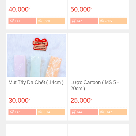
40.000
50.000
đ
đ
141
3380
142
2805
Mút Tẩy Da Chết ( 14cm )
Lược Cartoon ( MS 5 -
20cm )
30.000
25.000
đ
đ
143
3514
144
3142