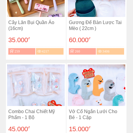
Cây Lăn Bụi Quần Áo
Gương Để Bàn Lược Tai
(16cm)
Mèo ( 22cm )
35.000
60.000
đ
đ
259
4217
260
3406
Combo Chai Chiết Mỹ
Vớ Cổ Ngắn Lưới Cho
Phẩm - 1 Bộ
Bé - 1 Cặp
45.000
15.000
đ
đ